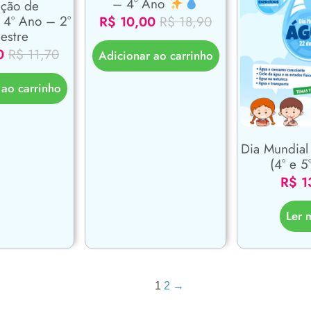
– 4º Ano
ação de
 4º Ano – 2°
R$
10,00
R$
18,90
estre
0
R$
11,70
Adicionar ao carrinho
 ao carrinho
Dia Mundial
(4° e 5
R$
1
Ler 
1
2
→