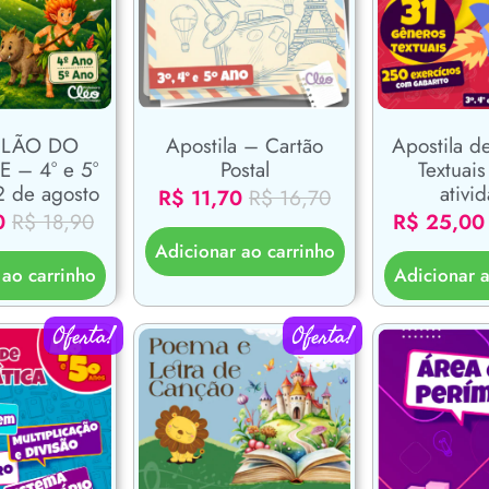
ILÃO DO
Apostila d
Apostila – Cartão
 – 4° e 5°
Textuai
Postal
2 de agosto
ativi
R$
11,70
R$
16,70
0
R$
18,90
R$
25,00
Adicionar ao carrinho
 ao carrinho
Adicionar a
Oferta!
Oferta!