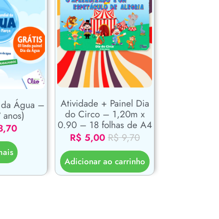
Atividade + Painel Dia
 da Água –
do Circo – 1,20m x
° anos)
0.90 – 18 folhas de A4
3,70
R$
5,00
R$
9,70
mais
Adicionar ao carrinho