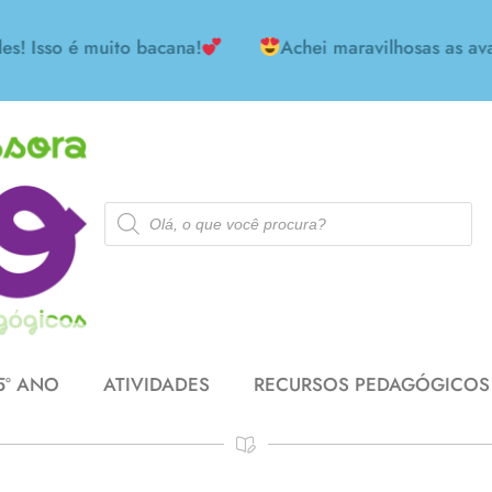
so é muito bacana!
Achei maravilhosas as avaliaç
5º ANO
ATIVIDADES
RECURSOS PEDAGÓGICOS