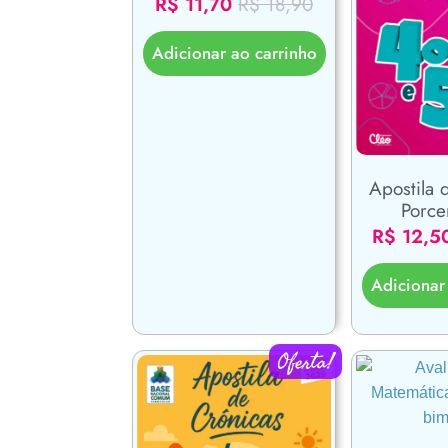
R$
11,70
R$
18,90
Adicionar ao carrinho
Apostila 
Porc
R$
12,5
Adicionar
Oferta!