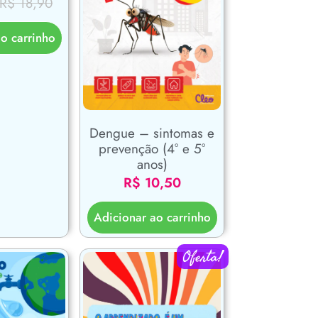
R$
18,90
o carrinho
Dengue – sintomas e
prevenção (4° e 5°
anos)
R$
10,50
Adicionar ao carrinho
Oferta!