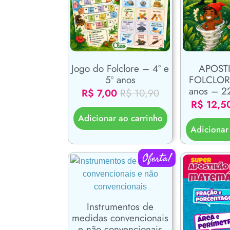
Jogo do Folclore – 4º e
APOST
5º anos
FOLCLORE
anos – 2
R$
7,00
R$
10,90
R$
12,5
Adicionar ao carrinho
Adicionar
Oferta!
Instrumentos de
medidas convencionais
e não convencionais