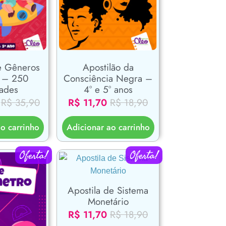
e Gêneros
Apostilão da
s – 250
Consciência Negra –
dades
4° e 5° anos
R$
35,90
R$
11,70
R$
18,90
o carrinho
Adicionar ao carrinho
Oferta!
Oferta!
Apostila de Sistema
Monetário
R$
11,70
R$
18,90