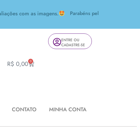
ões com as imagens.
Parabéns pelo seu trabalho! Amei!
ENTRE OU
CADASTRE-SE
0
R$
0,00
CONTATO
MINHA CONTA