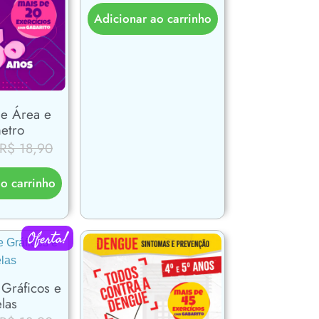
Adicionar ao carrinho
de Área e
etro
R$
18,90
o carrinho
Oferta!
 Gráficos e
las