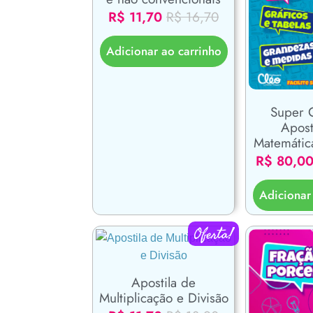
R$
11,70
R$
16,70
Adicionar ao carrinho
Super 
Apost
Matemáti
R$
80,0
Adicionar
Oferta!
Apostila de
Multiplicação e Divisão