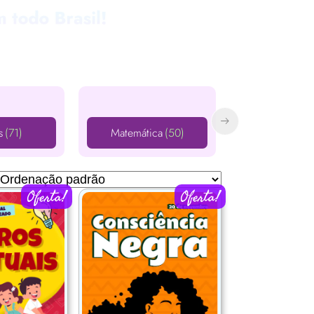
s
(71)
Matemática
(50)
Língua Portugu
Oferta!
Oferta!