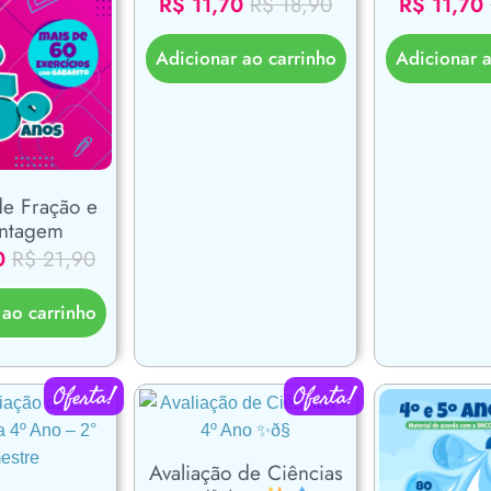
R$
11,70
R$
18,90
R$
11,70
Adicionar ao carrinho
Adicionar a
de Fração e
entagem
0
R$
21,90
 ao carrinho
Oferta!
Oferta!
Avaliação de Ciências