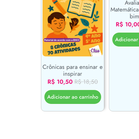
Avali
Matemática
bim
R$
10,0
Adicionar
Crônicas para ensinar e
inspirar
R$
10,50
R$
18,50
Adicionar ao carrinho