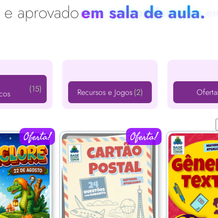
do e aprovado
em sala de aula.
(15)
Recursos e Jogos
(2)
Oferta
cos
Oferta!
Oferta!