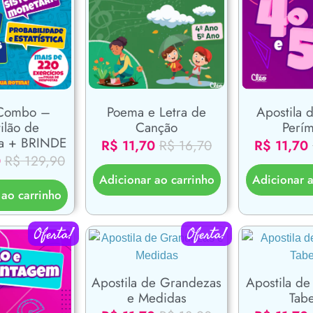
Poema e Letra de
Combo –
Apostila 
Canção
ilão de
Perím
ca + BRINDE
R$
11,70
R$
16,70
R$
11,70
0
R$
129,90
Adicionar ao carrinho
Adicionar a
 ao carrinho
Oferta!
Oferta!
Apostila de Grandezas
Apostila de
e Medidas
Tabe