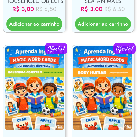
HOUSEHOLD OBJECTS
SEA ANIMALS
R$
3,00
R$
6,50
R$
3,00
R$
6,50
Adicionar ao carrinho
Adicionar ao carrinho
Oferta!
Oferta!