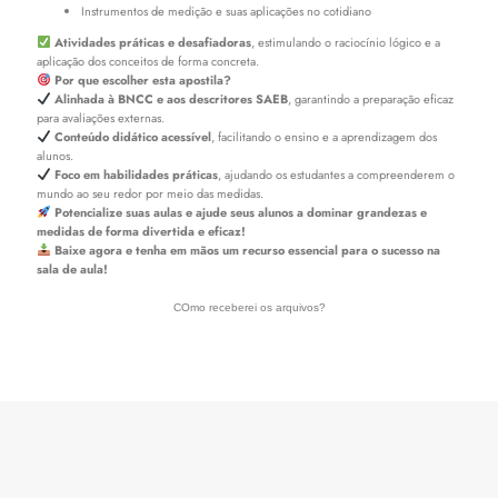
Instrumentos de medição e suas aplicações no cotidiano
Atividades práticas e desafiadoras
, estimulando o raciocínio lógico e a
aplicação dos conceitos de forma concreta.
Por que escolher esta apostila?
Alinhada à BNCC e aos descritores SAEB
, garantindo a preparação eficaz
para avaliações externas.
Conteúdo didático acessível
, facilitando o ensino e a aprendizagem dos
alunos.
Foco em habilidades práticas
, ajudando os estudantes a compreenderem o
mundo ao seu redor por meio das medidas.
Potencialize suas aulas e ajude seus alunos a dominar grandezas e
medidas de forma divertida e eficaz!
Baixe agora e tenha em mãos um recurso essencial para o sucesso na
sala de aula!
COmo receberei os arquivos?