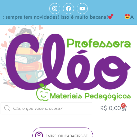
pre tem novidades! Isso é muito bacana!
Achei ma
0
R$
0,00
ENTRE OU CADASTRE-SE