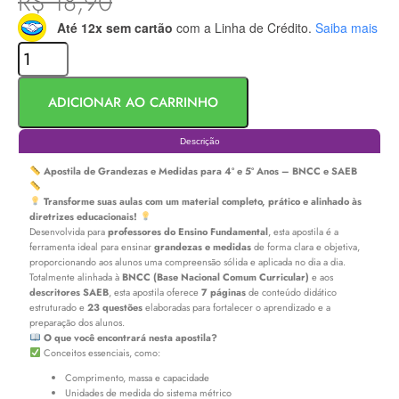
R$
18,90
Até 12x sem cartão
com a Linha de Crédito.
Saiba mais
ADICIONAR AO CARRINHO
Descrição
Apostila de Grandezas e Medidas para 4º e 5º Anos – BNCC e SAEB
Transforme suas aulas com um material completo, prático e alinhado às
diretrizes educacionais!
Desenvolvida para
professores do Ensino Fundamental
, esta apostila é a
ferramenta ideal para ensinar
grandezas e medidas
de forma clara e objetiva,
proporcionando aos alunos uma compreensão sólida e aplicada no dia a dia.
Totalmente alinhada à
BNCC (Base Nacional Comum Curricular)
e aos
descritores SAEB
, esta apostila oferece
7 páginas
de conteúdo didático
estruturado e
23 questões
elaboradas para fortalecer o aprendizado e a
preparação dos alunos.
O que você encontrará nesta apostila?
Conceitos essenciais, como:
Comprimento, massa e capacidade
Unidades de medida do sistema métrico