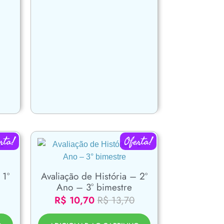
rta!
Oferta!
 1º
Avaliação de História – 2º
Ano – 3° bimestre
R$
10,70
R$
13,70