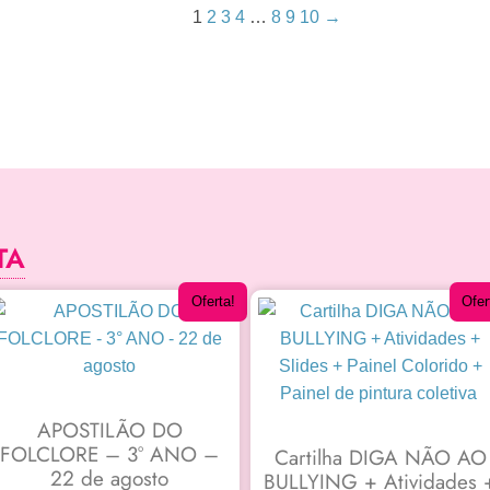
1
2
3
4
…
8
9
10
→
TA
Oferta!
Ofer
APOSTILÃO DO
FOLCLORE – 3° ANO –
Cartilha DIGA NÃO AO
22 de agosto
BULLYING + Atividades 