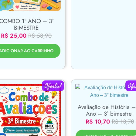
COMBO 1º ANO – 3º
BIMESTRE
R$
25,00
R$
58,90
ADICIONAR AO CARRINHO
Oferta!
Ofe
Avaliação de História –
Ano – 3° bimestre
R$
10,70
R$
13,70