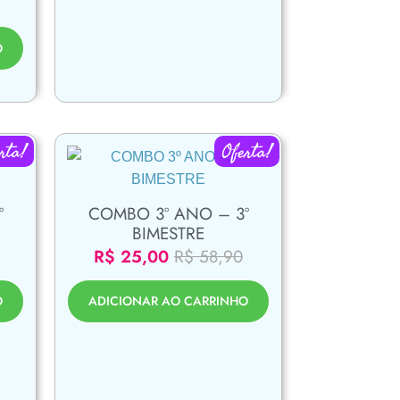
O
rta!
Oferta!
º
COMBO 3º ANO – 3º
BIMESTRE
R$
25,00
R$
58,90
O
ADICIONAR AO CARRINHO