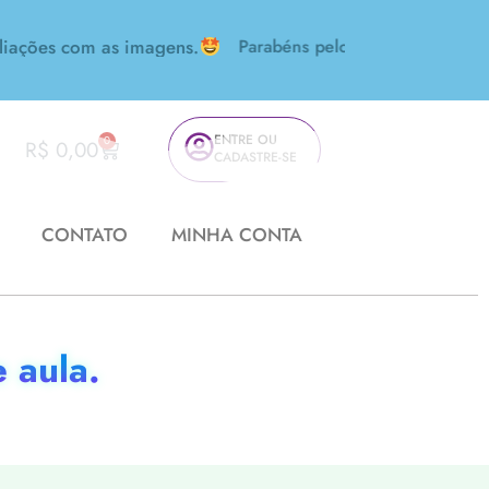
es com as imagens.
Parabéns pelo seu trabalho! Amei!
ENTRE OU
0
R$
0,00
CADASTRE-SE
CONTATO
MINHA CONTA
 aula.