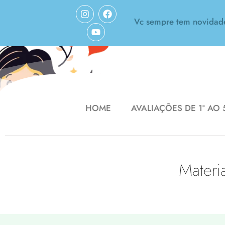
Vc sempre tem novidades! Iss
elo seu trabalho! Amei!
HOME
AVALIAÇÕES DE 1º AO 
Materi