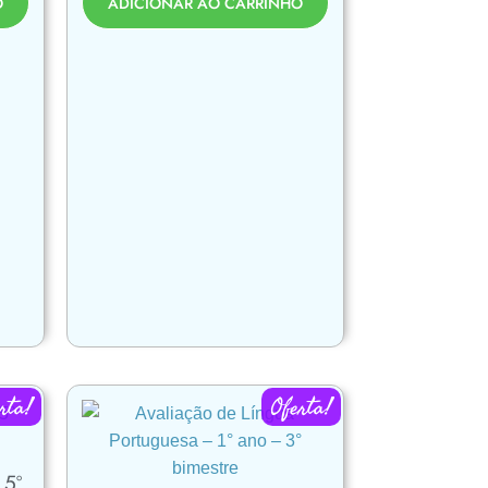
O
ADICIONAR AO CARRINHO
rta!
Oferta!
 5º