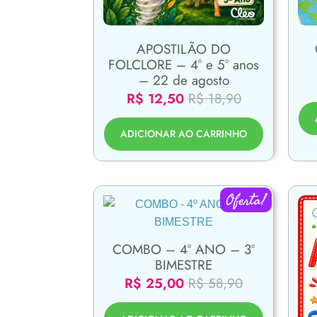
APOSTILÃO DO
FOLCLORE – 4° e 5° anos
– 22 de agosto
R$
12,50
R$
18,90
ADICIONAR AO CARRINHO
Oferta!
COMBO – 4º ANO – 3º
BIMESTRE
R$
25,00
R$
58,90