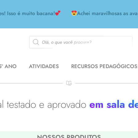
o é muito bacana!
Achei maravilhosas as avaliaçõ
5º ANO
ATIVIDADES
RECURSOS PEDAGÓGICOS
al testado e aprovado
em sala de
NOSSOS PRODUTOS