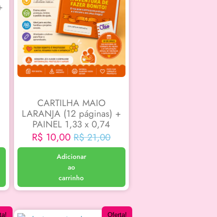
+
a
CARTILHA MAIO
LARANJA (12 páginas) +
PAINEL 1,33 x 0,74
R$
10,00
R$
21,00
Adicionar
ao
carrinho
ta!
Oferta!