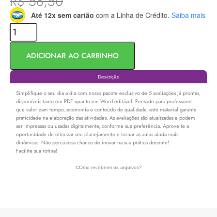
R$
58,50
Até 12x sem cartão
com a Linha de Crédito.
Saiba mais
ADICIONAR AO CARRINHO
Descrição
Simplifique o seu dia a dia com nosso pacote exclusivo de 5 avaliações já prontas,
disponíveis tanto em PDF quanto em Word editável. Pensado para professores
que valorizam tempo, economia e conteúdo de qualidade, este material garante
praticidade na elaboração das atividades. As avaliações são atualizadas e podem
ser impressas ou usadas digitalmente, conforme sua preferência. Aproveite a
oportunidade de otimizar seu planejamento e tornar as aulas ainda mais
dinâmicas. Não perca essa chance de inovar na sua prática docente!
Facilite sua rotina!
COmo receberei os arquivos?