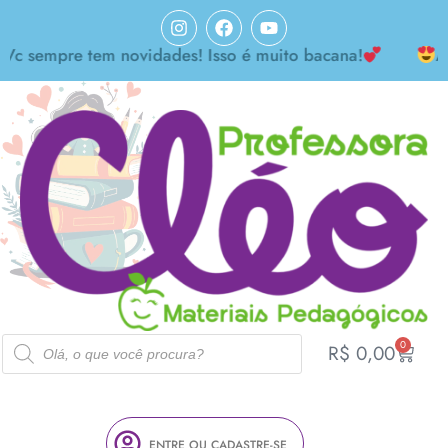
sempre tem novidades! Isso é muito bacana!
Achei
0
R$
0,00
ENTRE OU CADASTRE-SE