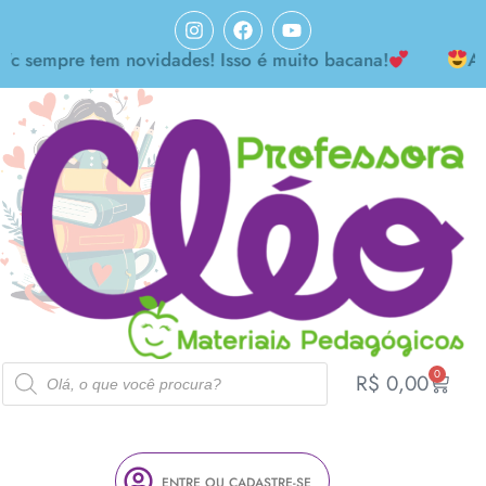
mpre tem novidades! Isso é muito bacana!
Achei m
0
R$
0,00
ENTRE OU CADASTRE-SE