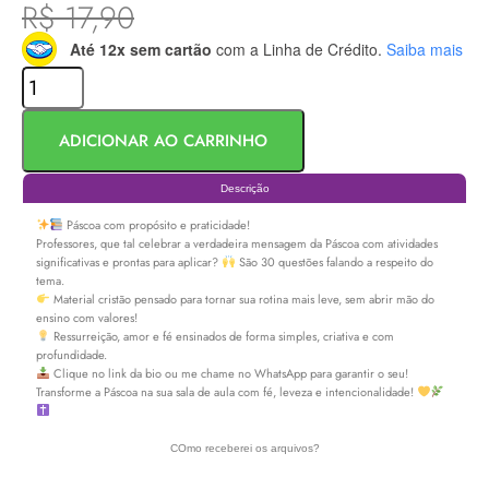
R$
17,90
Até 12x sem cartão
com a Linha de Crédito.
Saiba mais
ADICIONAR AO CARRINHO
Descrição
Páscoa com propósito e praticidade!
Professores, que tal celebrar a verdadeira mensagem da Páscoa com atividades
significativas e prontas para aplicar?
São 30 questões falando a respeito do
tema.
Material cristão pensado para tornar sua rotina mais leve, sem abrir mão do
ensino com valores!
Ressurreição, amor e fé ensinados de forma simples, criativa e com
profundidade.
Clique no link da bio ou me chame no WhatsApp para garantir o seu!
Transforme a Páscoa na sua sala de aula com fé, leveza e intencionalidade!
COmo receberei os arquivos?