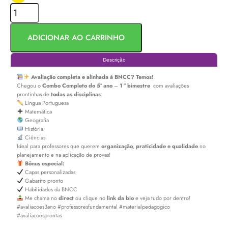
ADICIONAR AO CARRINHO
Descrição
Avaliação completa e alinhada à BNCC? Temos!
Chegou o
Combo Completo do
5º ano
–
1 ° bimestre
com avaliações
prontinhas de
todas as disciplinas
:
Língua Portuguesa
Matemática
Geografia
História
Ciências
Ideal para professores que querem
organização, praticidade e qualidade
no
planejamento e na aplicação de provas!
Bônus especial:
Capas personalizadas
Gabarito pronto
Habilidades da BNCC
Me chama no
direct
ou clique no
link da bio
e veja tudo por dentro!
#avaliacoes3ano #professoresfundamental #materialpedagogico
#avaliacoesprontas