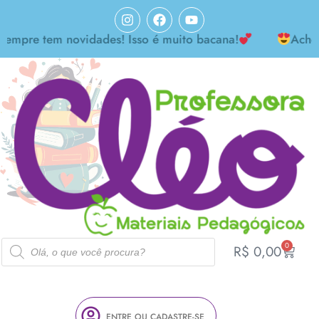
re tem novidades! Isso é muito bacana!
Achei mar
0
R$
0,00
ENTRE OU CADASTRE-SE