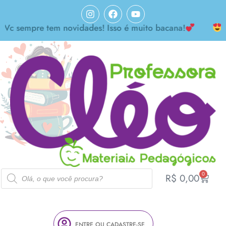
empre tem novidades! Isso é muito bacana!
Achei 
0
R$
0,00
ENTRE OU CADASTRE-SE