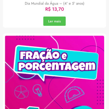
Dia Mundial da Água – (4° e 5° anos)
R$
13,70
Ler mais