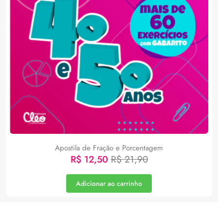
Apostila de Fração e Porcentagem
R$
12,50
R$
21,90
Adicionar ao carrinho