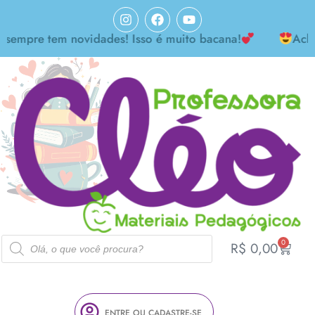
re tem novidades! Isso é muito bacana!
Achei mara
0
R$
0,00
ENTRE OU CADASTRE-SE