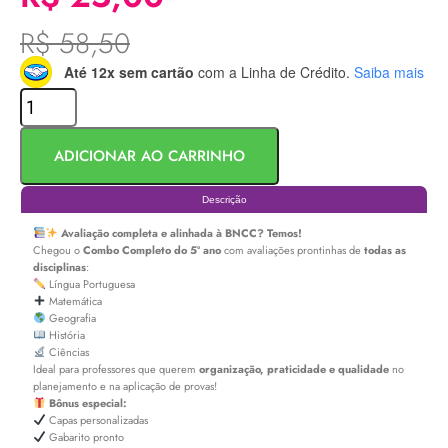
R$
58,50
Até 12x sem cartão
com a Linha de Crédito.
Saiba mais
ADICIONAR AO CARRINHO
Descrição
Avaliação completa e alinhada à BNCC? Temos!
Chegou o
Combo Completo do 5º ano
com avaliações prontinhas de
todas as
disciplinas
:
Língua Portuguesa
Matemática
Geografia
História
Ciências
Ideal para professores que querem
organização, praticidade e qualidade
no
planejamento e na aplicação de provas!
Bônus especial:
Capas personalizadas
Gabarito pronto