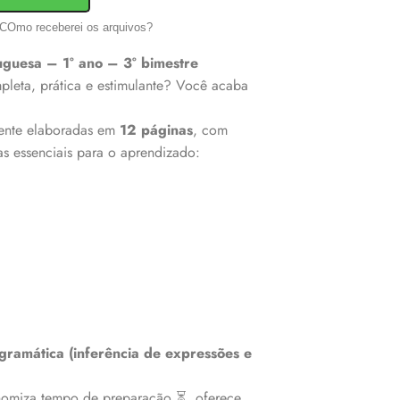
COmo receberei os arquivos?
uguesa – 1° ano – 3° bimestre
leta, prática e estimulante? Você acaba
nte elaboradas em
12 páginas
, com
as essenciais para o aprendizado:
, gramática (inferência de expressões e
nomiza tempo de preparação ⏳, oferece