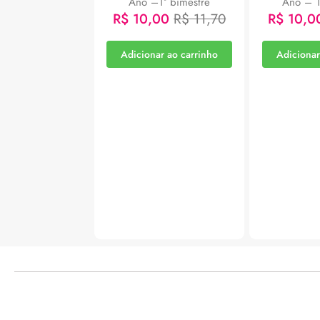
Ano –1° bimestre
Ano – 1
R$
10,00
R$
11,70
R$
10,0
Adicionar ao carrinho
Adicionar