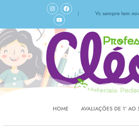
Vc sempre tem novidad
pelo seu trabalho! Amei!❤️👏🏻
HOME
AVALIAÇÕES DE 1º AO 