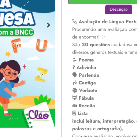
Descrição
🚀
Avaliação de Língua Port
Procurando uma avaliação comp
de encontrar! ✨
São
20 questões
cuidadosame
diversos gêneros textuais e tem
📝
Poema
❓ Adivinha
🗣️ Parlenda
🎶 Cantiga
📚 Verbete
🦊 Fábula
🍰 Receita
🗒️ Lista
Inclui leitura, interpretação
palavras e ortografia).
Com essa avaliação, você eco