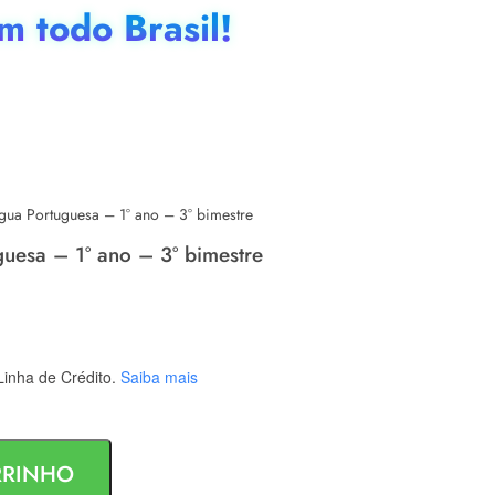
 todo Brasil!
gua Portuguesa – 1° ano – 3° bimestre
guesa – 1° ano – 3° bimestre
inha de Crédito.
Saiba mais
RRINHO