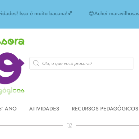
es! Isso é muito bacana!💕
😍Achei maravilhosas as 
5º ANO
ATIVIDADES
RECURSOS PEDAGÓGICOS