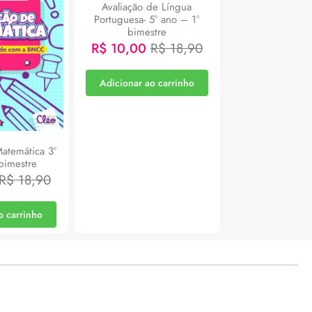
Avaliação de Língua
Portuguesa- 5° ano – 1°
bimestre
R$
10,00
R$
18,90
Adicionar ao carrinho
Matemática 3º
bimestre
R$
18,90
o carrinho