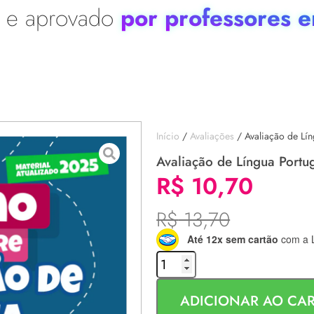
em sala de aula.
do e aprovado
por professores em
Início
/
Avaliações
/ Avaliação de Lín
Avaliação de Língua Portu
R$
10,70
R$
13,70
Até 12x sem cartão
com a L
ADICIONAR AO CA