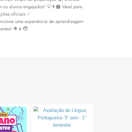
m os alunos engajados! 💡👩‍🏫 Ideal para
ações oficiais ✅
porcione uma experiência de aprendizagem
dantes! 🌟👧🧒