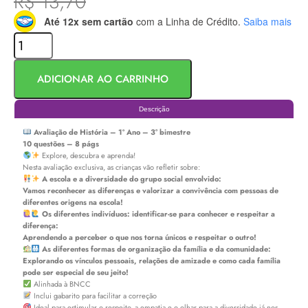
R$
13,70
Até 12x sem cartão
com a Linha de Crédito.
Saiba mais
ADICIONAR AO CARRINHO
Descrição
Avaliação de História – 1º Ano – 3° bimestre
10 questões – 8 págs
Explore, descubra e aprenda!
Nesta avaliação exclusiva, as crianças vão refletir sobre:
A escola e a diversidade do grupo social envolvido:
Vamos reconhecer as diferenças e valorizar a convivência com pessoas de
diferentes origens na escola!
Os diferentes indivíduos: identificar-se para conhecer e respeitar a
diferença:
Aprendendo a perceber o que nos torna únicos e respeitar o outro!
As diferentes formas de organização da família e da comunidade:
Explorando os vínculos pessoais, relações de amizade e como cada família
pode ser especial de seu jeito!
Alinhada à BNCC
Inclui gabarito para facilitar a correção
Ideal para estimular o respeito, a empatia e o olhar para a diversidade já nos