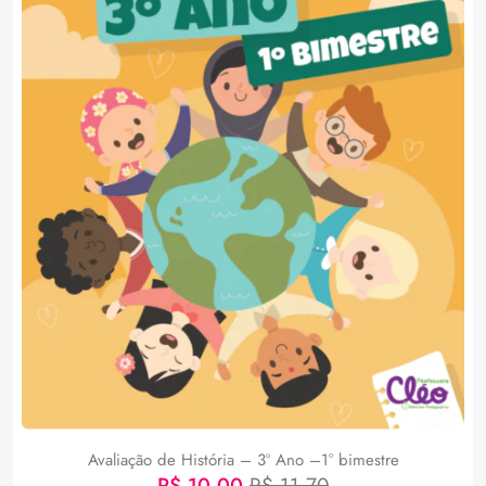
Avaliação de História – 3º Ano –1° bimestre
R$
10,00
R$
11,70