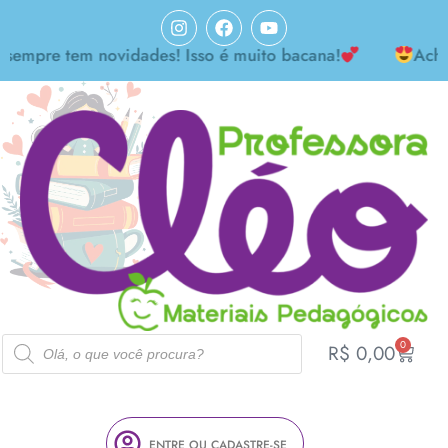
e tem novidades! Isso é muito bacana!
Achei mara
0
R$
0,00
ENTRE OU CADASTRE-SE