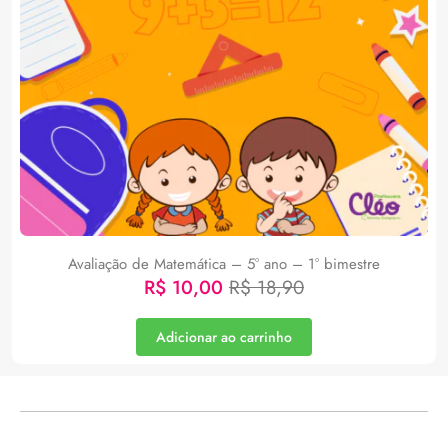
Avaliação de Matemática – 5° ano – 1° bimestre
R$
10,00
R$
18,90
Adicionar ao carrinho