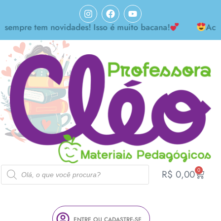
re tem novidades! Isso é muito bacana!
Achei mar
0
R$
0,00
ENTRE OU CADASTRE-SE