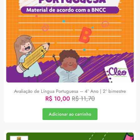
Avaliação de Língua Portuguesa – 4º Ano | 2° bimestre
R$
10,00
R$
11,70
Adicionar ao carrinho