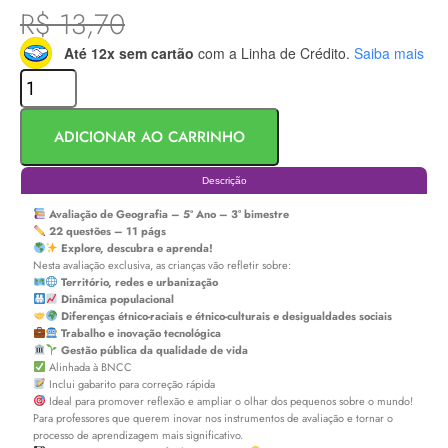
R$
13,70
Até 12x sem cartão
com a Linha de Crédito.
Saiba mais
ADICIONAR AO CARRINHO
Descrição
Avaliação de Geografia – 5º Ano – 3° bimestre
22 questões – 11 págs
Explore, descubra e aprenda!
Nesta avaliação exclusiva, as crianças vão refletir sobre:
Território, redes e urbanização
Dinâmica populacional
Diferenças étnico-raciais e étnico-culturais e desigualdades sociais
Trabalho e inovação tecnológica
Gestão pública da qualidade de vida
Alinhada à BNCC
Inclui gabarito para correção rápida
Ideal para promover reflexão e ampliar o olhar dos pequenos sobre o mundo!
Para professores que querem inovar nos instrumentos de avaliação e tornar o
processo de aprendizagem mais significativo.