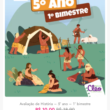
Avaliação de História – 5° ano – 1° bimestre
R$
10,00
R$
18,90