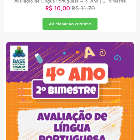
Avaliação de Língua Portuguesa – 5º Ano | 2° bimestre
R$
10,00
R$
11,70
Adicionar ao carrinho