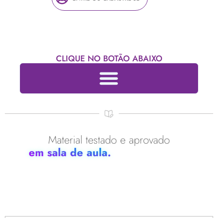
CLIQUE NO BOTÃO ABAIXO
Material testado e aprovado
por professores em todo Brasil
em sala de aula.