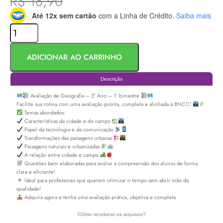
R$
18,90
Até 12x sem cartão
com a Linha de Crédito.
Saiba mais
ADICIONAR AO CARRINHO
Descrição
Avaliação de Geografia – 5º Ano – 1° bimestre
Facilite sua rotina com uma avaliação pronta, completa e alinhada à BNCC!
Temas abordados:
Características da cidade e do campo
Papel da tecnologia e da comunicação
Transformações das paisagens urbanas
Paisagens naturais e urbanizadas
A relação entre cidade e campo
Questões bem elaboradas para avaliar a compreensão dos alunos de forma
clara e eficiente!
Ideal para professores que querem otimizar o tempo sem abrir mão da
qualidade!
Adquira agora e tenha uma avaliação prática, objetiva e completa
COmo receberei os arquivos?