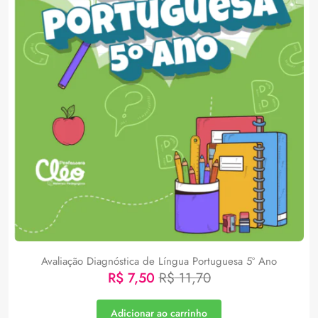
Avaliação Diagnóstica de Língua Portuguesa 5º Ano
R$
7,50
R$
11,70
Adicionar ao carrinho