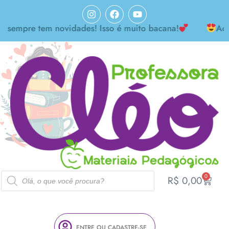
pre tem novidades! Isso é muito bacana!
Achei ma
0
R$
0,00
ENTRE OU CADASTRE-SE