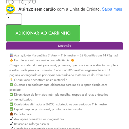
R$
18,90
Até 12x sem cartão
com a Linha de Crédito.
Saiba mais
ADICIONAR AO CARRINHO
Descrição
Avaliação de Matemática 3º Ano – 1° bimestre – 32 Questões em 14 Páginas!
Facilite sua rotina e avalie com eficiência!
Chegou o material ideal para você, professor, que busca uma avaliação completa
e estruturada para sua turma do 3º ano. São 32 questões organizadas em 14
páginas, abrangendo os principais conteúdos de matemática do 1° bimestre.
O que você encontrará neste material?
Questões cuidadosamente elaboradas para medir o aprendizado com
precisão.
Diversidade de formatos: múltipla escolha, respostas diretas e desafios
contextualizados.
Conteúdos alinhados à BNCC, cobrindo os conteúdos do 1° bimestre.
Layout limpo e profissional, pronto para impressão.
Perfeito para:
Avaliações bimestrais ou diagnósticas.
Revisões e reforço escolar.
Simulados preparatórios para avaliações externas.