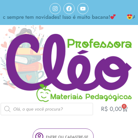
mpre tem novidades! Isso é muito bacana!
Achei m
0
R$
0,00
ENTRE OU CADASTRE-SE