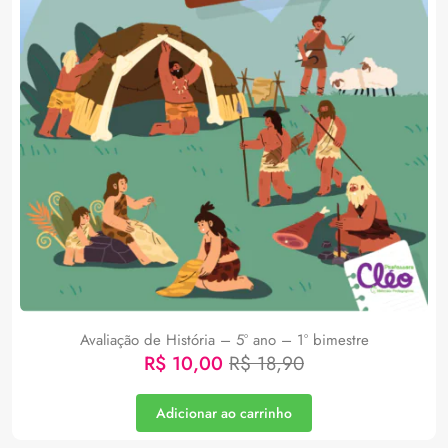
Avaliação de História – 5° ano – 1° bimestre
R$
10,00
R$
18,90
Adicionar ao carrinho